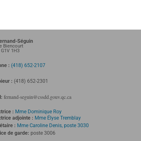
Fernand-Séguin
e Biencourt
, G1V 1H3
one :
(418) 652-2107
ieur :
(418) 652-2301
fernand-seguin@cssdd.gouv.qc.ca
l:
trice :
Mme Dominique Roy
trice adjointe :
Mme Élyse Tremblay
étaire :
Mme Caroline Denis, poste 3030
ice de garde:
poste 3006