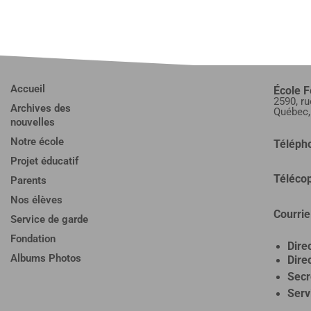
Accueil
École 
2590, ru
Archives des
Québec
nouvelles
Notre école
Téléph
Projet éducatif
Télécop
Parents
Nos élèves
Courrie
Service de garde
Fondation
Direc
Albums Photos
Direc
Secr
Serv